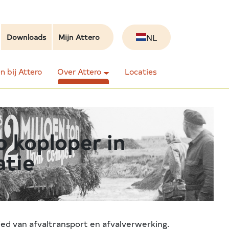
NL
Downloads
Mijn Attero
 bij Attero
Over Attero
Locaties
o koploper in
atie
ied van afvaltransport en afvalverwerking.