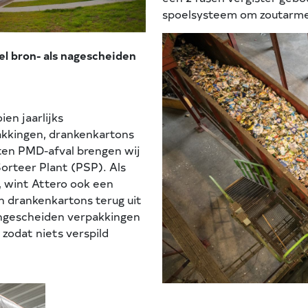
spoelsysteem om zoutarme
el bron- als nagescheiden
en jaarlijks
kkingen, drankenkartons
ten PMD-afval brengen wij
Sorteer Plant (PSP). Als
, wint Attero ook een
en drankenkartons terug uit
rongescheiden verpakkingen
zodat niets verspild