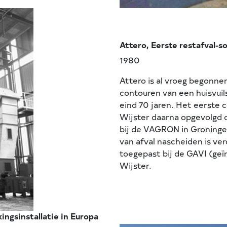
Attero, Eerste restafval-s
1980
Attero is al vroeg begonne
contouren van een huisvuil
eind 70 jaren. Het eerste c
Wijster daarna opgevolgd d
bij de VAGRON in Groninge
van afval nascheiden is ver
toegepast bij de GAVI (geï
Wijster.
ingsinstallatie in Europa