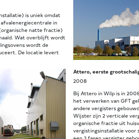
stallatie) is uniek omdat
e afvalenergiecentrale in
(organische natte fractie)
haald. Wat overblijft wordt
dingsovens wordt de
uceert. De locatie levert
Attero, eerste grootschali
2008
Bij Attero in Wilp is in 200
het verwerken van GFT geb
andere vergisters gebouwd 
Wijster zijn 2 verticale ve
organische fractie uit huisv
vergistingsinstallatie voor
een 2 fasen vergister geb