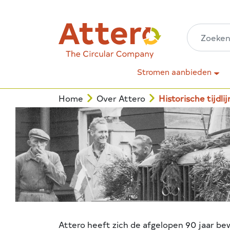
Stromen aanbieden
Home
Over Attero
Historische tijdlij
Attero heeft zich de afgelopen 90 jaar be