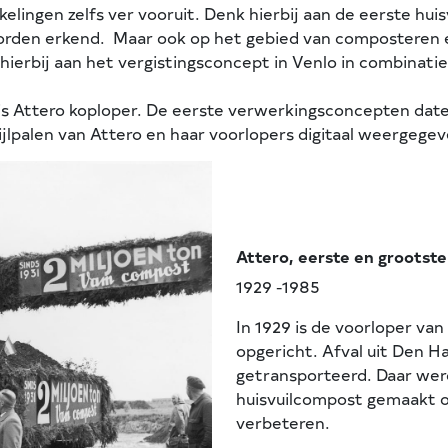
ingen zelfs ver vooruit. Denk hierbij aan de eerste huisvu
orden erkend. Maar ook op het gebied van composteren e
hierbij aan het vergistingsconcept in Venlo in combinati
s Attero koploper. De eerste verwerkingsconcepten dateren 
lpalen van Attero en haar voorlopers digitaal weergegev
Attero, eerste en grootst
1929 -1985
In 1929 is de voorloper va
opgericht. Afval uit Den H
getransporteerd. Daar werd
huisvuilcompost gemaakt o
verbeteren.