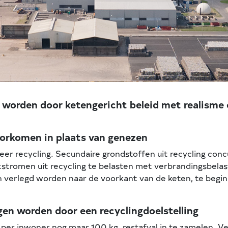
 worden door ketengericht beleid met realisme
oorkomen in plaats van genezen
er recycling. Secundaire grondstoffen uit recycling conc
stromen uit recycling te belasten met verbrandingsbelas
en verlegd worden naar de voorkant van de keten, te beg
en worden door een recyclingdoelstelling
er inwoner nog maar 100 kg. restafval in te zamelen. 