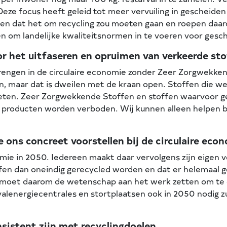
Deze focus heeft geleid tot meer vervuiling in gescheid
nden dat het om recycling zou moeten gaan en roepen daa
en om landelijke kwaliteitsnormen in te voeren voor ges
or het uitfaseren en opruimen van verkeerde st
rengen in de circulaire economie zonder Zeer Zorgwekke
n, maar dat is dweilen met de kraan open. Stoffen die we
ten. Zeer Zorgwekkende Stoffen en stoffen waarvoor gee
 producten worden verboden. Wij kunnen alleen helpen b
 ons concreet voorstellen bij de circulaire eco
omie in 2050. Iedereen maakt daar vervolgens zijn eigen v
en dan oneindig gerecycled worden en dat er helemaal gee
moet daarom de wetenschap aan het werk zetten om te d
afvalenergiecentrales en stortplaatsen ook in 2050 nodig zu
sistent zijn met recyclingdoelen