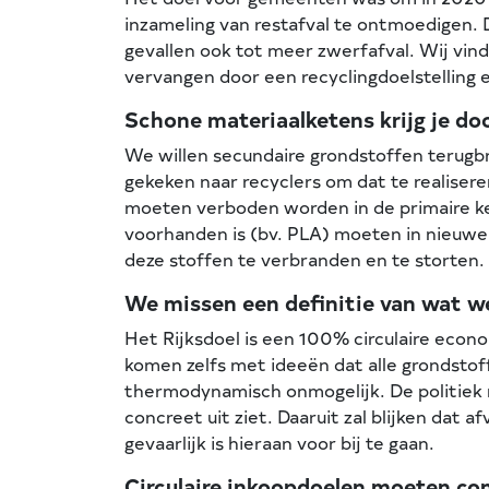
inzameling van restafval te ontmoedigen. 
gevallen ook tot meer zwerfafval. Wij vi
vervangen door een recyclingdoelstelling 
Schone materiaalketens krijg je do
We willen secundaire grondstoffen terugb
gekeken naar recyclers om dat te realisere
moeten verboden worden in de primaire ke
voorhanden is (bv. PLA) moeten in nieuwe
deze stoffen te verbranden en te storten.
We missen een definitie van wat we
Het Rijksdoel is een 100% circulaire econ
komen zelfs met ideeën dat alle grondstoff
thermodynamisch onmogelijk. De politiek 
concreet uit ziet. Daaruit zal blijken dat 
gevaarlijk is hieraan voor bij te gaan.
Circulaire inkoopdoelen moeten con