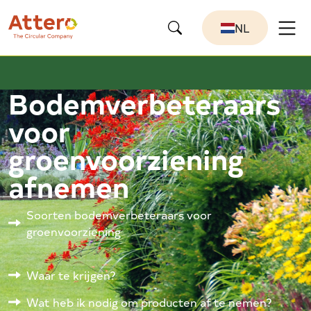
NL
Bodemverbeteraars
voor
groenvoorziening
afnemen
Soorten bodemverbeteraars voor
groenvoorziening
Waar te krijgen?
Wat heb ik nodig om producten af te nemen?