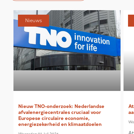
Nieuws
Nieuw TNO-onderzoek: Nederlandse
At
afvalenergiecentrales cruciaal voor
aa
Europese circulaire economie,
Wo
energiezekerheid en klimaatdoelen
At
Woensdag 01 Juli 2026