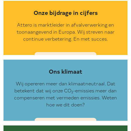
Onze bijdrage in cijfers
Attero is marktleider in afvalverwerking en
toonaangevend in Europa. Wij streven naar
continue verbetering. En met succes.
Ons klimaat
Wij opereren meer dan klimaatneutraal. Dat
betekent dat wij onze CO
-emissies meer dan
2
compenseren met vermeden emissies. Weten
hoe we dit doen?