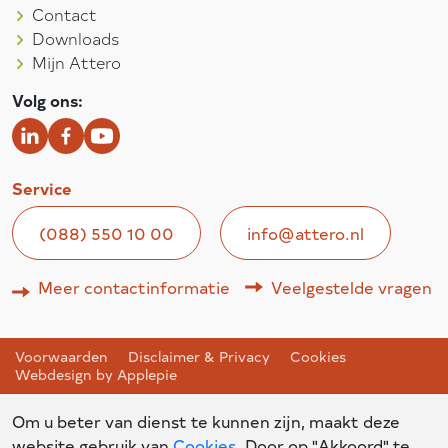
Contact
Downloads
Mijn Attero
Volg ons:
Service
(088) 550 10 00
info@attero.nl
Meer contactinformatie
Veelgestelde vragen
Voorwaarden
Disclaimer & Privacy
Cookies
Webdesign by Applepie
Om u beter van dienst te kunnen zijn, maakt deze
website gebruik van
Cookies
. Door op "Akkoord" te