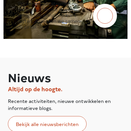
Wij verwerken stromen op
tot producten die je weer
terug in de kringloop kunt
zetten. Zo sluiten we samen
de cirkel.
Nieuws
Altijd op de hoogte.
Recente activiteiten, nieuwe ontwikkelen en
informatieve blogs.
Bekijk alle nieuwsberichten