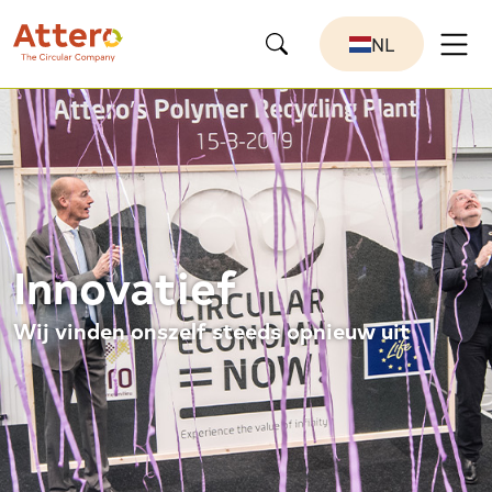
NL
Innovatief
Wij vinden onszelf steeds opnieuw uit