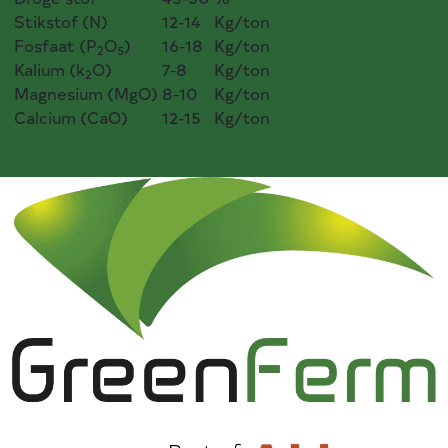
Stikstof (N)
12-14
Kg/ton
Fosfaat (P
O
)
16-18
Kg/ton
2
5
Kalium (k
O)
7-8
Kg/ton
2
Magnesium (MgO)
8-10
Kg/ton
Calcium (CaO)
12-15
Kg/ton