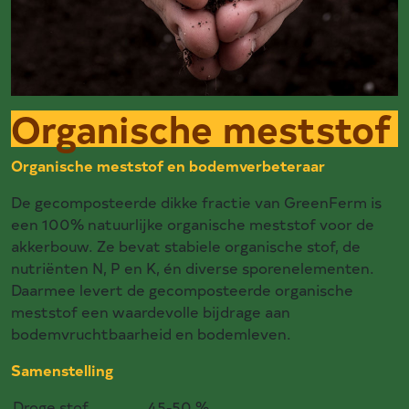
Organische meststof
Organische meststof en bodemverbeteraar
De gecomposteerde dikke fractie van GreenFerm is
een 100% natuurlijke organische meststof voor de
akkerbouw. Ze bevat stabiele organische stof, de
nutriënten N, P en K, én diverse sporenelementen.
Daarmee levert de gecomposteerde organische
meststof een waardevolle bijdrage aan
bodemvruchtbaarheid en bodemleven.
Samenstelling
Droge stof
45-50
%