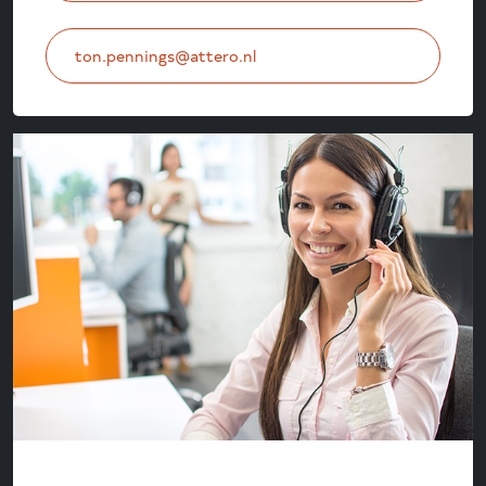
ton.pennings@attero.nl