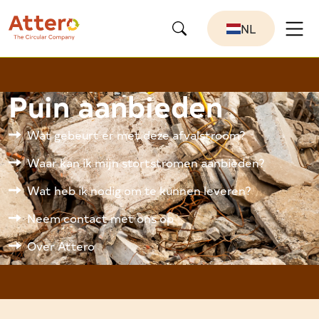
NL
Puin aanbieden
Wat gebeurt er met deze afvalstroom?
Waar kan ik mijn stortstromen aanbieden?
Wat heb ik nodig om te kunnen leveren?
Neem contact met ons op
Over Attero