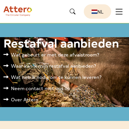
NL
Restafval aanbieden
Wat gebeurt er met deze afvalstroom?
Waar kan ik mijn restafval aanbieden?
Wat heb ik nodig om te kunnen leveren?
Neem contact met ons op
Over Attero