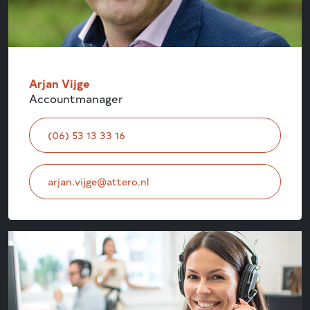
Arjan Vijge
Accountmanager
(06) 53 13 33 16
arjan.vijge@attero.nl