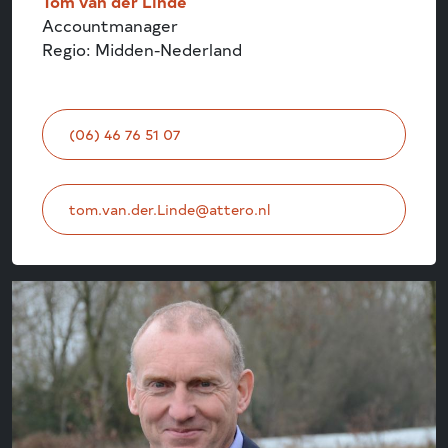
Tom van der Linde
Accountmanager
Regio: Midden-Nederland
(06) 46 76 51 07
tom.van.der.Linde@attero.nl