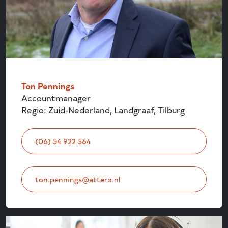
Ton Pennings
Accountmanager
Regio: Zuid-Nederland, Landgraaf, Tilburg
(06) 54 922 564
ton.pennings@attero.nl