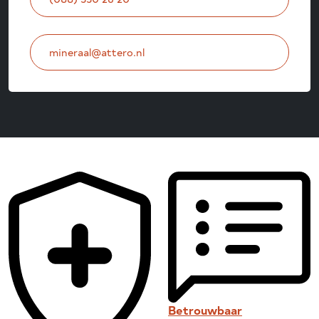
mineraal@attero.nl
Betrouwbaar