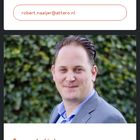
robert.naaijer@attero.nl