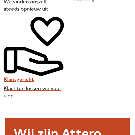
Wij vinden onszelf
steeds opnieuw uit
Klantgericht
Klachten lossen we voor
u op
Wij zijn Attero
Wij zijn Attero
Wij zijn Attero
Wij zijn Attero
Wij zijn Attero