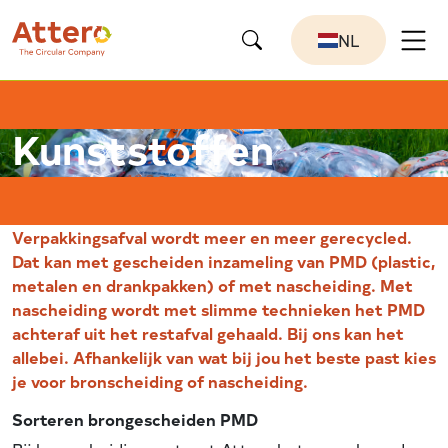
NL
Kunststoffen
Verpakkingsafval wordt meer en meer gerecycled.
Dat kan met gescheiden inzameling van PMD (plastic,
metalen en drankpakken) of met nascheiding. Met
nascheiding wordt met slimme technieken het PMD
achteraf uit het restafval gehaald. Bij ons kan het
allebei. Afhankelijk van wat bij jou het beste past kies
je voor bronscheiding of nascheiding.
Sorteren brongescheiden PMD