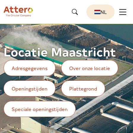
NL
Locatie Maastricht
Adresgegevens
Over onze locatie
Openingstijden
Plattegrond
Speciale openingstijden