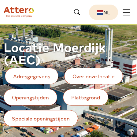
NL
Locatie Moerdijk
(AEC)
Adresgegevens
Over onze locatie
Openingstijden
Plattegrond
Speciale openingstijden