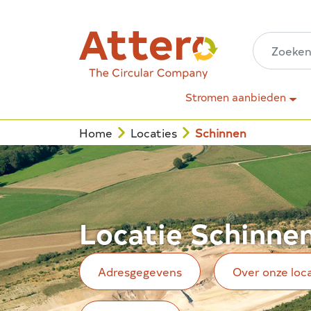
Stromen aanbieden
Home
Locaties
Schinnen
Locatie Schinne
Adresgegevens
Over onze loc