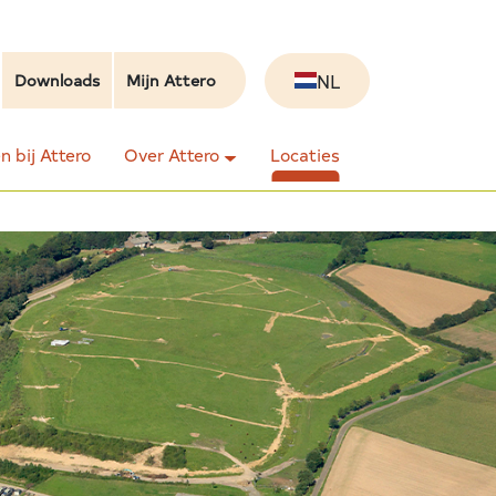
NL
Downloads
Mijn Attero
 bij Attero
Over Attero
Locaties