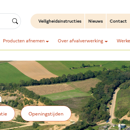
Veiligheidsinstructies
Nieuws
Contact
Producten afnemen
Over afvalverwerking
Werken
n
atie
Openingstijden