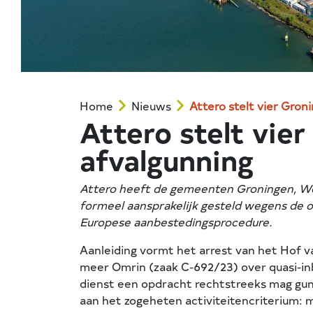
Home
Nieuws
Attero stelt vier Gro
Attero stelt vie
afvalgunning
Attero heeft de gemeenten Groningen, We
formeel aansprakelijk gesteld wegens de
Europese aanbestedingsprocedure.
Aanleiding vormt het arrest van het Hof v
meer Omrin (zaak C-692/23) over quasi-in
dienst een opdracht rechtstreeks mag gun
aan het zogeheten activiteitencriterium: