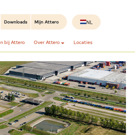
NL
Downloads
Mijn Attero
 bij Attero
Over Attero
Locaties