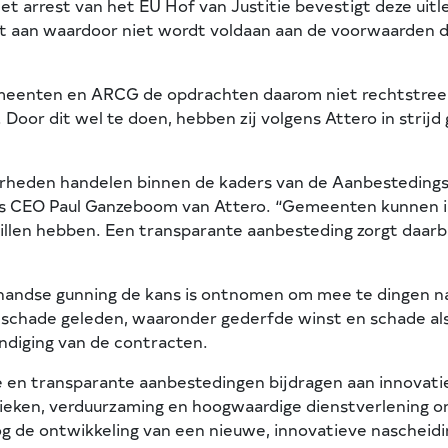
 arrest van het EU Hof van Justitie bevestigt deze uitle
iet aan waardoor niet wordt voldaan aan de voorwaarden 
gemeenten en ARCG de opdrachten daarom niet rechtstr
Door dit wel te doen, hebben zij volgens Attero in stri
verheden handelen binnen de kaders van de Aanbesteding
dus CEO Paul Ganzeboom van Attero. “Gemeenten kunnen i
illen hebben. Een transparante aanbesteding zorgt daarbi
erhandse gunning de kans is ontnomen om mee te dingen
r schade geleden, waaronder gederfde winst en schade a
diging van de contracten.
e en transparante aanbestedingen bijdragen aan innovati
hnieken, verduurzaming en hoogwaardige dienstverlening
 de ontwikkeling van een nieuwe, innovatieve nascheiding