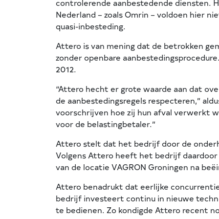
controlerende aanbestedende diensten. Het
Nederland – zoals Omrin – voldoen hier n
quasi-inbesteding.
Attero is van mening dat de betrokken 
zonder openbare aanbestedingsprocedure. 
2012.
“Attero hecht er grote waarde aan dat o
de aanbestedingsregels respecteren,” al
voorschrijven hoe zij hun afval verwerkt w
voor de belastingbetaler.”
Attero stelt dat het bedrijf door de ond
Volgens Attero heeft het bedrijf daardoo
van de locatie VAGRON Groningen na beëin
Attero benadrukt dat eerlijke concurrenti
bedrijf investeert continu in nieuwe tec
te bedienen. Zo kondigde Attero recent nog