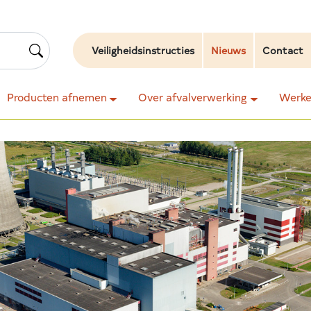
Veiligheidsinstructies
Nieuws
Contact
Producten afnemen
Over afvalverwerking
Werken