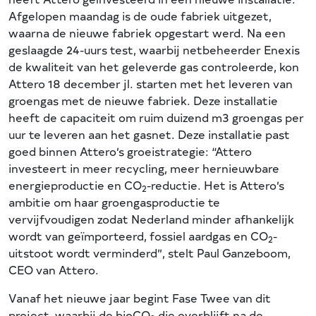
Afgelopen maandag is de oude fabriek uitgezet,
waarna de nieuwe fabriek opgestart werd. Na een
geslaagde 24-uurs test, waarbij netbeheerder Enexis
de kwaliteit van het geleverde gas controleerde, kon
Attero 18 december jl. starten met het leveren van
groengas met de nieuwe fabriek. Deze installatie
heeft de capaciteit om ruim duizend m3 groengas per
uur te leveren aan het gasnet. Deze installatie past
goed binnen Attero’s groeistrategie: “Attero
investeert in meer recycling, meer hernieuwbare
energieproductie en CO
-reductie. Het is Attero’s
2
ambitie om haar groengasproductie te
vervijfvoudigen zodat Nederland minder afhankelijk
wordt van geïmporteerd, fossiel aardgas en CO
-
2
uitstoot wordt verminderd”, stelt Paul Ganzeboom,
CEO van Attero.
Vanaf het nieuwe jaar begint Fase Twee van dit
project, waarbij de bioCO
die overblijft na de