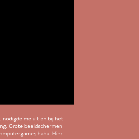
 nodigde me uit en bij het
ving. Grote beeldschermen,
 computergames haha. Hier