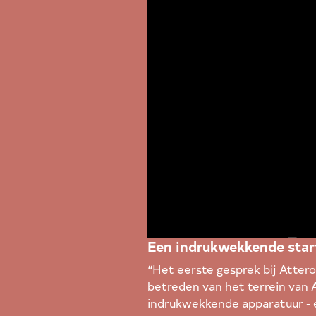
Een indrukwekkende star
“Het eerste gesprek bij Attero
betreden van het terrein van 
indrukwekkende apparatuur - e