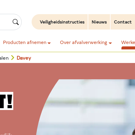
Veiligheidsinstructies
Nieuws
Contact
Producten afnemen
Over afvalverwerking
Werken
alen
Davey
T!