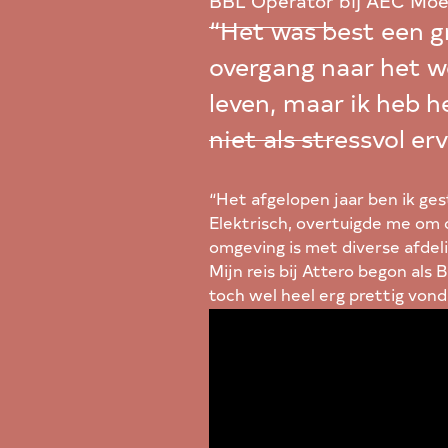
BBL Operator bij AEC Moe
“Het was best een g
overgang naar het 
leven, maar ik heb h
niet als stressvol er
“Het afgelopen jaar ben ik gest
Elektrisch, overtuigde me om d
omgeving is met diverse afdel
Mijn reis bij Attero begon als
toch wel heel erg prettig vond
werkzaam is. We kwamen tot de 
werkt. Om die reden maakte i