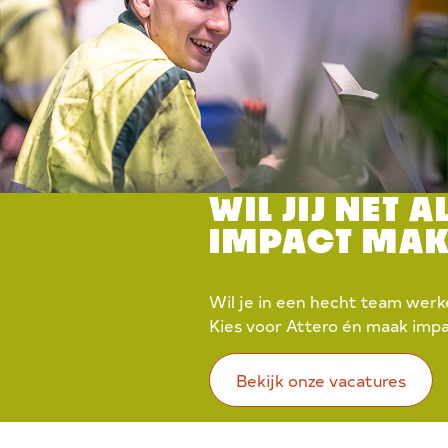
WIL JIJ NET 
IMPACT MAKE
Wil je in een hecht team wer
Kies voor Attero én maak imp
Bekijk onze vacatures