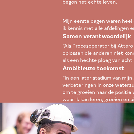
begon het echte leven.
Mijn eerste dagen waren heel 
ik kennis met alle afdelingen 
werkplaatsen. Ik waardeer de st
Samen verantwoordelijk
best een grote overgang naar h
“Als Procesoperator bij Atter
oplossen die anderen niet kond
als een hechte ploeg van acht
en plagende opmerkingen, maar
Ambitieuze toekomst
verder.”
“In een later stadium van mijn
verbeteringen in onze waterzui
om te groeien naar de positie 
waar ik kan leren, groeien en 