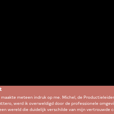
t
 maakte meteen indruk op me. Michel, de Productieleider,
Attero, werd ik overweldigd door de professionele omge
en wereld die duidelijk verschilde van mijn vertrouwde