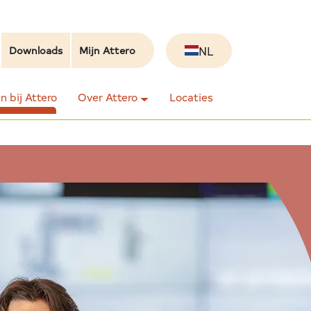
NL
Downloads
Mijn Attero
 bij Attero
Over Attero
Locaties