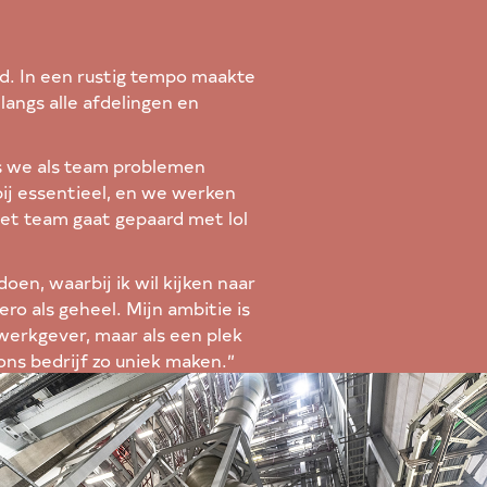
ld. In een rustig tempo maakte
langs alle afdelingen en
ens heb, krijg ik vrij. Het was
vol ervaren.”
ls we als team problemen
bij essentieel, en we werken
et team gaat gepaard met lol
rd versterkt deze band nog
en, waarbij ik wil kijken naar
ro als geheel. Mijn ambitie is
 werkgever, maar als een plek
ons bedrijf zo uniek maken.”