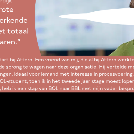
rdijk
rote
werkende
et totaal
varen.”
art bij Attero. Een vriend van mij, die al bij Attero werkt
e sprong te wagen naar deze organisatie. Hij vertelde me
ingen, ideaal voor iemand met interesse in procesvoering.
 BOL-student, toen ik in het tweede jaar stage moest lopen
, heb ik een stap van BOL naar BBL met mijn vader besprok
conclusie dat praktijkervaring cruciaal is, en met een BB
k een switch van BOL naar BBL.”