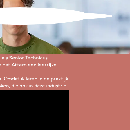
e als Senior Technicus
 dat Attero een leerrijke
. Omdat ik leren in de praktijk
en, die ook in deze industrie
L-traject leer je terwijl je