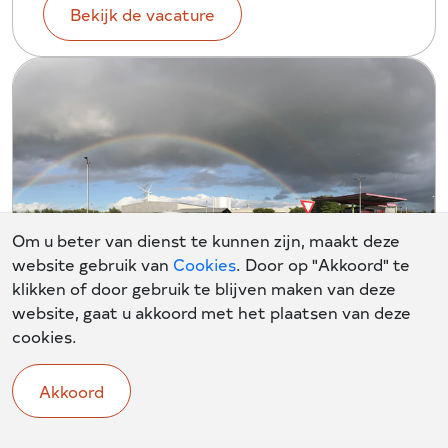
Bekijk de vacature
Om u beter van dienst te kunnen zijn, maakt deze
website gebruik van
Cookies
. Door op "Akkoord" te
klikken of door gebruik te blijven maken van deze
website, gaat u akkoord met het plaatsen van deze
cookies.
Technicus EMRA / WTB
Organisch Tilburg
Akkoord
Tilburg - Noord-Brabant