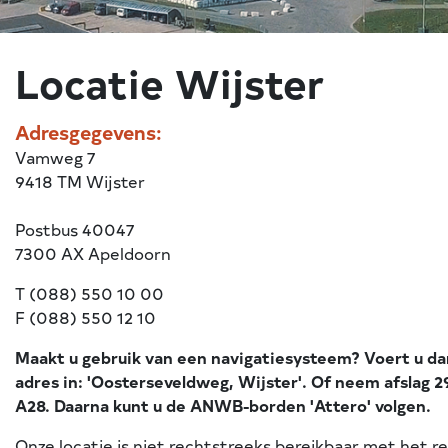
Locatie Wijster
Adresgegevens:
Vamweg 7
9418 TM Wijster
Postbus 40047
7300 AX Apeldoorn
T (088) 550 10 00
F (088) 550 12 10
Maakt u gebruik van een navigatiesysteem? Voert u da
adres in: 'Oosterseveldweg, Wijster'. Of neem afslag 2
A28. Daarna kunt u de ANWB-borden 'Attero' volgen.
Onze locatie is niet rechtstreeks bereikbaar met het re