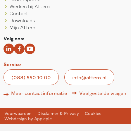
Werken bij Attero
Contact
Downloads
Mijn Attero
Volg ons:
Service
(088) 550 10 00
info@attero.nl
Meer contactinformatie
Veelgestelde vragen
Voorwaarden
Disclaimer & Privacy
Cookies
Webdesign by Applepie