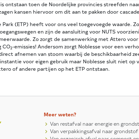
 ontstaan toen de Noordelijke provincies streefden naar
zagen kansen hiervoor om dit aan te pakken door cascade
tie Park (ETP) heeft voor ons veel toegevoegde waarde. Z
oegangswegen en zijn de aansluiting voor NUTS voorzieni
 meerwaarde. Zo zorgt de samenwerking met Attero voor e
g CO
-emissies! Andersom zorgt Noblesse voor een verhog
2
 direct afnemen van stoom waarbij de beschikbaarheid z
e instantie voor eigen gebruik maar Noblesse sluit niet op
ero of andere partijen op het ETP ontstaan.
Meer weten?
Van restafval naar energie en gronds
Van verpakkingsafval naar grondstof
Van organisch afval naar compost en