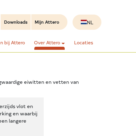
NL
Downloads
Mijn Attero
 bij Attero
Over Attero
Locaties
ogwaardige eiwitten en vetten van
rzijds vlot en
king en waarbij
een langere